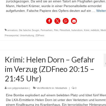
zurückgezogen. Da wird sie an einen Tatort am Flughafen gerufen.
Mann, Herbert Krämer, wurde in einer Personaltoilette ermordet
aufgefunden. Falsche Papiere des Opfers deuten auf ein …
Weiter
annaloos
,
Die falsche Zeugin
,
Fernsehen
,
Film
,
Filmothek
,
helendorn
,
Krimi
,
mdklickt
,
Medi
Presseportal
,
Unterhaltung
,
ZDFneo
Krimi: Helen Dorn – Gefahr
im Verzug (ZDFneo 20:15 –
21:45 Uhr)
von
pdppredaktion
|
Veröffentlicht in:
Mediathek
|
0
Eine Bombe explodiert auf einem belebten Platz und tötet fünf Me
Die LKA-Ermittlerin Helen Dorn ist unter den Verletzten und kommt
einem Knalltrauma ins Krankenhaus. Ein terroristischer Hintergrund