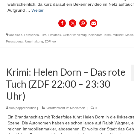
wahrscheinlich, da kurz darauf ein Bekennervideo im Netz auftauch
Aufgrund …
Weiter
annaloos
,
Fernsehen
,
Film
,
Filmothek
,
Gefahr im Verzug
,
helendorn
,
Krimi
,
mdklickt
,
Media
Presseportal
,
Unterhaltung
,
ZDFneo
Krimi: Helen Dorn – Das rote
Tuch (ZDF 22:00 – 23:30
Uhr)
von
pdppredaktion
|
Veröffentlicht in:
Mediathek
|
0
Ein Brandanschlag mit Todesfolge führt Helen Dorn in die linksext
Szene. Die Autonomen haben es schon lange auf Ralph Wagner, e
reichen Immobilienmakler, abgesehen. Er wollte der Stadt das Ge