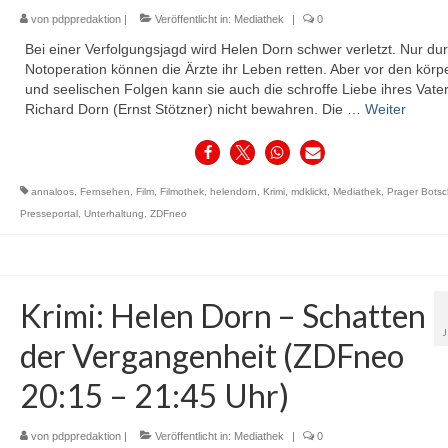
von
pdppredaktion
|
Veröffentlicht in:
Mediathek
|
0
Bei einer Verfolgungsjagd wird Helen Dorn schwer verletzt. Nur du
Notoperation können die Ärzte ihr Leben retten. Aber vor den körp
und seelischen Folgen kann sie auch die schroffe Liebe ihres Vate
Richard Dorn (Ernst Stötzner) nicht bewahren. Die …
Weiter
annaloos
,
Fernsehen
,
Film
,
Filmothek
,
helendorn
,
Krimi
,
mdklickt
,
Mediathek
,
Prager Botsc
Presseportal
,
Unterhaltung
,
ZDFneo
Krimi: Helen Dorn – Schatten
der Vergangenheit (ZDFneo
20:15 – 21:45 Uhr)
von
pdppredaktion
|
Veröffentlicht in:
Mediathek
|
0