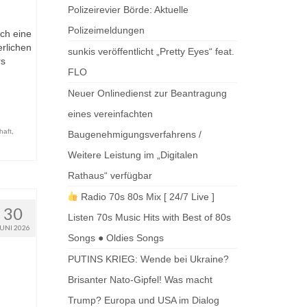
Polizeirevier Börde: Aktuelle
Polizeimeldungen
rch eine
erlichen
sunkis veröffentlicht „Pretty Eyes“ feat.
rs
FLO
Neuer Onlinedienst zur Beantragung
eines vereinfachten
haft
,
Baugenehmigungsverfahrens /
Weitere Leistung im „Digitalen
Rathaus“ verfügbar
Radio 70s 80s Mix [ 24/7 Live ]
30
Listen 70s Music Hits with Best of 80s
JUNI 2026
Songs ● Oldies Songs
PUTINS KRIEG: Wende bei Ukraine?
Brisanter Nato-Gipfel! Was macht
Trump? Europa und USA im Dialog