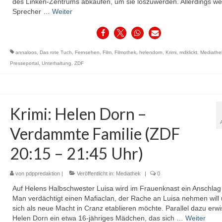
des Linken-Zentrums abkaufen, um sie loszuwerden. Allerdings wei
Sprecher …
Weiter
annaloos
,
Das rote Tuch
,
Fernsehen
,
Film
,
Filmothek
,
helendorn
,
Krimi
,
mdklickt
,
Mediathe
Presseportal
,
Unterhaltung
,
ZDF
Krimi: Helen Dorn –
Verdammte Familie (ZDF
20:15 – 21:45 Uhr)
von
pdppredaktion
|
Veröffentlicht in:
Mediathek
|
0
Auf Helens Halbschwester Luisa wird im Frauenknast ein Anschlag 
Man verdächtigt einen Mafiaclan, der Rache an Luisa nehmen will
sich als neue Macht in Cranz etablieren möchte. Parallel dazu erwi
Helen Dorn ein etwa 16-jähriges Mädchen, das sich …
Weiter