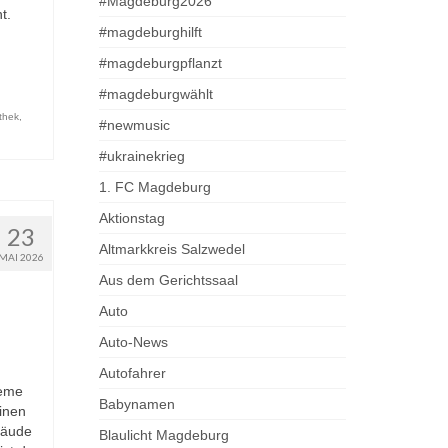
#Magdeburg2026
t.
#magdeburghilft
#magdeburgpflanzt
#magdeburgwählt
thek
,
#newmusic
#ukrainekrieg
1. FC Magdeburg
Aktionstag
23
Altmarkkreis Salzwedel
MAI 2026
Aus dem Gerichtssaal
Auto
Auto-News
Autofahrer
reme
Babynamen
inen
bäude
Blaulicht Magdeburg