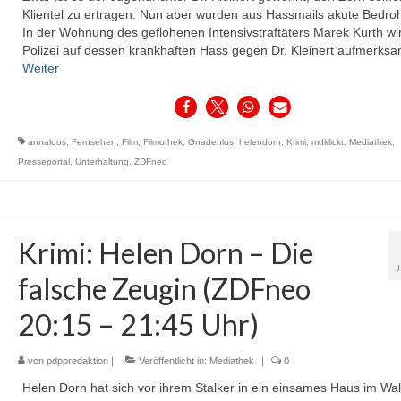
Klientel zu ertragen. Nun aber wurden aus Hassmails akute Bedro
In der Wohnung des geflohenen Intensivstraftäters Marek Kurth wi
Polizei auf dessen krankhaften Hass gegen Dr. Kleinert aufmerks
Weiter
annaloos
,
Fernsehen
,
Film
,
Filmothek
,
Gnadenlos
,
helendorn
,
Krimi
,
mdklickt
,
Mediathek
,
Presseportal
,
Unterhaltung
,
ZDFneo
Krimi: Helen Dorn – Die
falsche Zeugin (ZDFneo
20:15 – 21:45 Uhr)
von
pdppredaktion
|
Veröffentlicht in:
Mediathek
|
0
Helen Dorn hat sich vor ihrem Stalker in ein einsames Haus im Wa