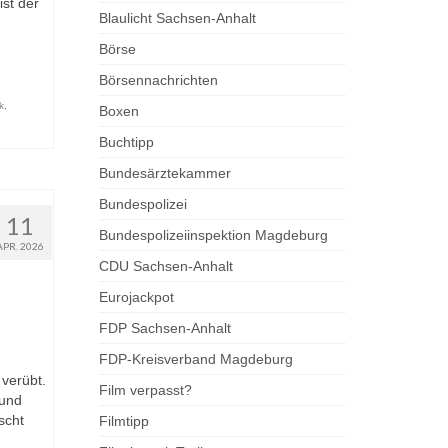
st der
Blaulicht Sachsen-Anhalt
Börse
Börsennachrichten
k
,
Boxen
Buchtipp
Bundesärztekammer
Bundespolizei
11
Bundespolizeiinspektion Magdeburg
APR. 2026
CDU Sachsen-Anhalt
Eurojackpot
FDP Sachsen-Anhalt
FDP-Kreisverband Magdeburg
verübt.
Film verpasst?
 und
scht
Filmtipp