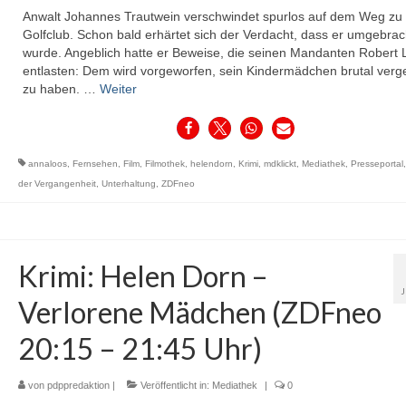
Anwalt Johannes Trautwein verschwindet spurlos auf dem Weg zu
Golfclub. Schon bald erhärtet sich der Verdacht, dass er umgebrac
wurde. Angeblich hatte er Beweise, die seinen Mandanten Robert 
entlasten: Dem wird vorgeworfen, sein Kindermädchen brutal verge
zu haben. …
Weiter
annaloos
,
Fernsehen
,
Film
,
Filmothek
,
helendorn
,
Krimi
,
mdklickt
,
Mediathek
,
Presseportal
der Vergangenheit
,
Unterhaltung
,
ZDFneo
Krimi: Helen Dorn –
Verlorene Mädchen (ZDFneo
20:15 – 21:45 Uhr)
von
pdppredaktion
|
Veröffentlicht in:
Mediathek
|
0