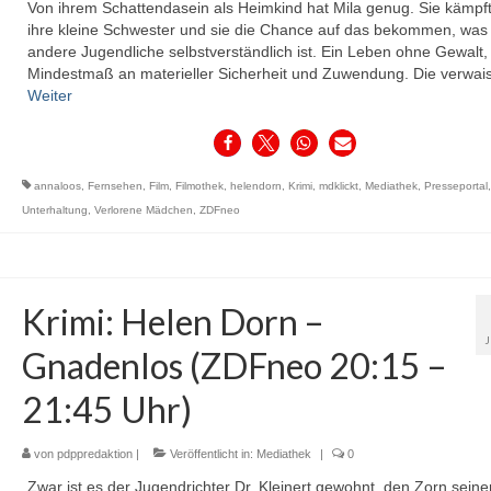
Von ihrem Schattendasein als Heimkind hat Mila genug. Sie kämpft
ihre kleine Schwester und sie die Chance auf das bekommen, was 
andere Jugendliche selbstverständlich ist. Ein Leben ohne Gewalt,
Mindestmaß an materieller Sicherheit und Zuwendung. Die verwai
Weiter
annaloos
,
Fernsehen
,
Film
,
Filmothek
,
helendorn
,
Krimi
,
mdklickt
,
Mediathek
,
Presseportal
,
Unterhaltung
,
Verlorene Mädchen
,
ZDFneo
Krimi: Helen Dorn –
Gnadenlos (ZDFneo 20:15 –
21:45 Uhr)
von
pdppredaktion
|
Veröffentlicht in:
Mediathek
|
0
Zwar ist es der Jugendrichter Dr. Kleinert gewohnt, den Zorn seine