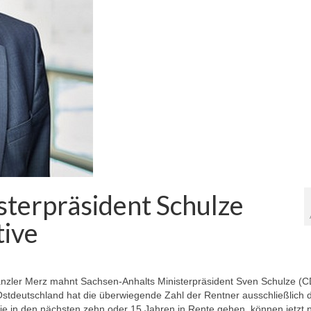
sterpräsident Schulze
tive
zler Merz mahnt Sachsen-Anhalts Ministerpräsident Sven Schulze (C
Ostdeutschland hat die überwiegende Zahl der Rentner ausschließlich d
ie in den nächsten zehn oder 15 Jahren in Rente gehen, können jetzt n