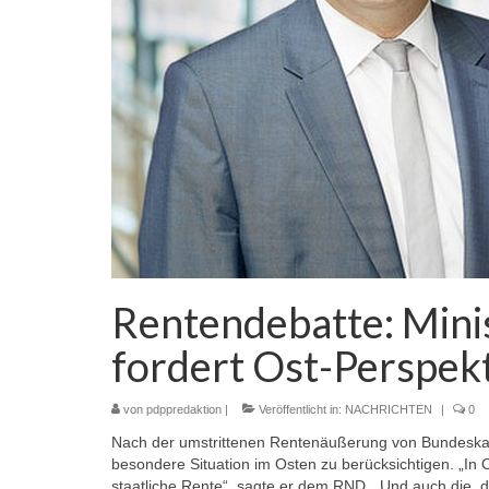
Rentendebatte: Mini
fordert Ost-Perspek
von
pdppredaktion
|
Veröffentlicht in:
NACHRICHTEN
|
0
Nach der umstrittenen Rentenäußerung von Bundeskan
besondere Situation im Osten zu berücksichtigen. „In 
staatliche Rente“, sagte er dem RND. „Und auch die, d