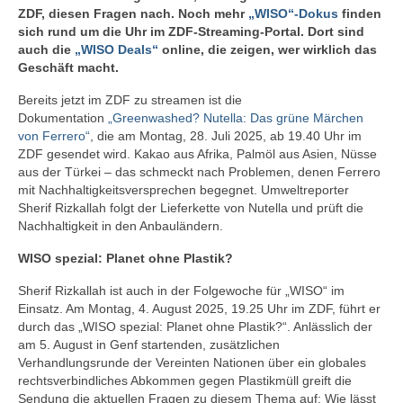
ZDF, diesen Fragen nach. Noch mehr
„WISO“-Dokus
finden
sich rund um die Uhr im ZDF-Streaming-Portal. Dort sind
auch die
„WISO Deals“
online, die zeigen, wer wirklich das
Geschäft macht.
Bereits jetzt im ZDF zu streamen ist die
Dokumentation
„Greenwashed? Nutella: Das grüne Märchen
von Ferrero“
, die am Montag, 28. Juli 2025, ab 19.40 Uhr im
ZDF gesendet wird. Kakao aus Afrika, Palmöl aus Asien, Nüsse
aus der Türkei – das schmeckt nach Problemen, denen Ferrero
mit Nachhaltigkeitsversprechen begegnet. Umweltreporter
Sherif Rizkallah folgt der Lieferkette von Nutella und prüft die
Nachhaltigkeit in den Anbauländern.
WISO spezial: Planet ohne Plastik?
Sherif Rizkallah ist auch in der Folgewoche für „WISO“ im
Einsatz. Am Montag, 4. August 2025, 19.25 Uhr im ZDF, führt er
durch das „WISO spezial: Planet ohne Plastik?“. Anlässlich der
am 5. August in Genf startenden, zusätzlichen
Verhandlungsrunde der Vereinten Nationen über ein globales
rechtsverbindliches Abkommen gegen Plastikmüll greift die
Sendung die aktuellen Fragen zu diesem Thema auf: Wie lässt