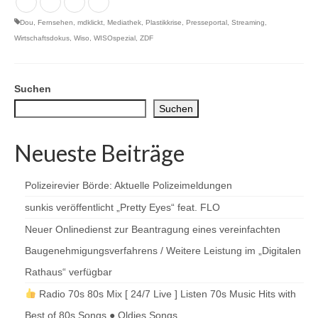
Dou
,
Fernsehen
,
mdklickt
,
Mediathek
,
Plastikkrise
,
Presseportal
,
Streaming
,
Wirtschaftsdokus
,
Wiso
,
WISOspezial
,
ZDF
Suchen
Suchen
Neueste Beiträge
Polizeirevier Börde: Aktuelle Polizeimeldungen
sunkis veröffentlicht „Pretty Eyes“ feat. FLO
Neuer Onlinedienst zur Beantragung eines vereinfachten
Baugenehmigungsverfahrens / Weitere Leistung im „Digitalen
Rathaus“ verfügbar
Radio 70s 80s Mix [ 24/7 Live ] Listen 70s Music Hits with
Best of 80s Songs ● Oldies Songs