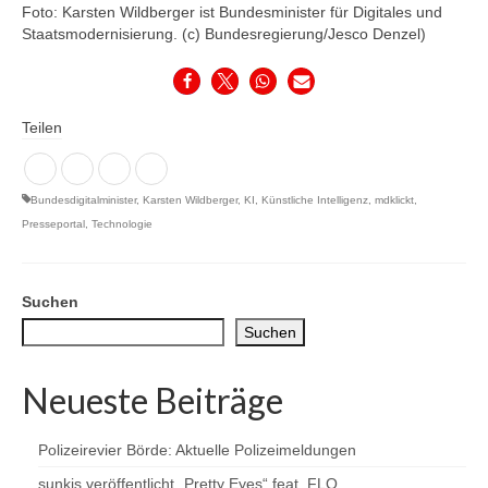
Foto: Karsten Wildberger ist Bundesminister für Digitales und
Staatsmodernisierung. (c) Bundesregierung/Jesco Denzel)
Teilen
Bundesdigitalminister
,
Karsten Wildberger
,
KI
,
Künstliche Intelligenz
,
mdklickt
,
Presseportal
,
Technologie
Suchen
Suchen
Neueste Beiträge
Polizeirevier Börde: Aktuelle Polizeimeldungen
sunkis veröffentlicht „Pretty Eyes“ feat. FLO