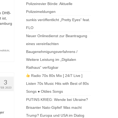
Polizeirevier Börde: Aktuelle
Polizeimeldungen
im DHB-
ist,
sunkis veröffentlicht „Pretty Eyes“ feat.
 Hamburg
FLO
Neuer Onlinedienst zur Beantragung
eines vereinfachten
mdklickt
,
Baugenehmigungsverfahrens /
Weitere Leistung im „Digitalen
Rathaus“ verfügbar
Radio 70s 80s Mix [ 24/7 Live ]
3
Listen 70s Music Hits with Best of 80s
FEB. 2023
Songs ● Oldies Songs
PUTINS KRIEG: Wende bei Ukraine?
Brisanter Nato-Gipfel! Was macht
ger
Trump? Europa und USA im Dialog