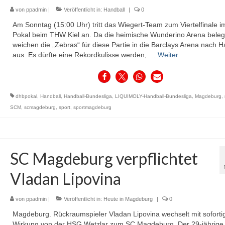
von
ppadmin
|
Veröffentlicht in:
Handball
|
0
Am Sonntag (15:00 Uhr) tritt das Wiegert-Team zum Viertelfinale 
Pokal beim THW Kiel an. Da die heimische Wunderino Arena belegt 
weichen die „Zebras“ für diese Partie in die Barclays Arena nach
aus. Es dürfte eine Rekordkulisse werden, …
Weiter
dhbpokal
,
Handball
,
Handball-Bundesliga
,
LIQUIMOLY-Handball-Bundesliga
,
Magdeburg
,
SCM
,
scmagdeburg
,
sport
,
sportmagdeburg
SC Magdeburg verpflichtet
Vladan Lipovina
von
ppadmin
|
Veröffentlicht in:
Heute in Magdeburg
|
0
Magdeburg. Rückraumspieler Vladan Lipovina wechselt mit soforti
Wirkung von der HSG Wetzlar zum SC Magdeburg. Der 29-jährige