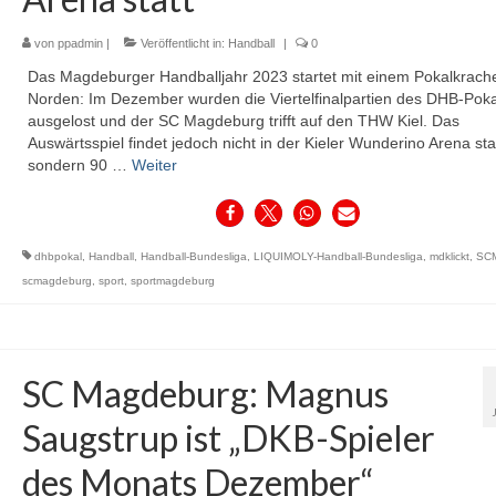
von
ppadmin
|
Veröffentlicht in:
Handball
|
0
Das Magdeburger Handballjahr 2023 startet mit einem Pokalkrach
Norden: Im Dezember wurden die Viertelfinalpartien des DHB-Poka
ausgelost und der SC Magdeburg trifft auf den THW Kiel. Das
Auswärtsspiel findet jedoch nicht in der Kieler Wunderino Arena stat
sondern 90 …
Weiter
dhbpokal
,
Handball
,
Handball-Bundesliga
,
LIQUIMOLY-Handball-Bundesliga
,
mdklickt
,
SC
scmagdeburg
,
sport
,
sportmagdeburg
SC Magdeburg: Magnus
Saugstrup ist „DKB-Spieler
des Monats Dezember“