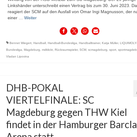
Linkshänder unterschreibt einen Vertrag bis zum 30. Juni 2023. Da
reagiert der SCM auf den Ausfall von Omar Ingi Magnusson, der n
einer …
Weiter
Bennet Wiegert
,
Handball
,
Handball-Bundesliga
,
Handballtrainer
,
Katja Müller
,
LIQUIMOLY-
Bundesliga
,
Magdeburg
,
mdklickt
,
Rückraumspieler
,
SCM
,
scmagdeburg
,
sport
,
sportmagdeb
Vladan Lipovina
DHB-POKAL
VIERTELFINALE: SC
Magdeburg gegen THW Kiel
findet in der Hamburger Barcla
Arena statt