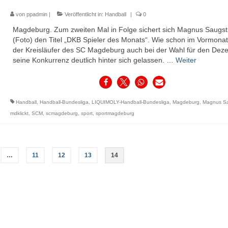
von
ppadmin
|
Veröffentlicht in:
Handball
|
0
Magdeburg. Zum zweiten Mal in Folge sichert sich Magnus Saugst
(Foto) den Titel „DKB Spieler des Monats“. Wie schon im Vormonat
der Kreisläufer des SC Magdeburg auch bei der Wahl für den Dez
seine Konkurrenz deutlich hinter sich gelassen. …
Weiter
Handball
,
Handball-Bundesliga
,
LIQUIMOLY-Handball-Bundesliga
,
Magdeburg
,
Magnus Sa
mdklickt
,
SCM
,
scmagdeburg
,
sport
,
sportmagdeburg
…
11
12
13
14