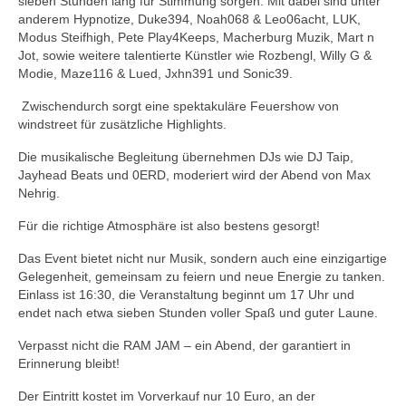
sieben Stunden lang für Stimmung sorgen. Mit dabei sind unter
anderem Hypnotize, Duke394, Noah068 & Leo06acht, LUK,
Modus Steifhigh, Pete Play4Keeps, Macherburg Muzik, Mart n
Jot, sowie weitere talentierte Künstler wie Rozbengl, Willy G &
Modie, Maze116 & Lued, Jxhn391 und Sonic39.
Zwischendurch sorgt eine spektakuläre Feuershow von
windstreet für zusätzliche Highlights.
Die musikalische Begleitung übernehmen DJs wie DJ Taip,
Jayhead Beats und 0ERD, moderiert wird der Abend von Max
Nehrig.
Für die richtige Atmosphäre ist also bestens gesorgt!
Das Event bietet nicht nur Musik, sondern auch eine einzigartige
Gelegenheit, gemeinsam zu feiern und neue Energie zu tanken.
Einlass ist 16:30, die Veranstaltung beginnt um 17 Uhr und
endet nach etwa sieben Stunden voller Spaß und guter Laune.
Verpasst nicht die RAM JAM – ein Abend, der garantiert in
Erinnerung bleibt!
Der Eintritt kostet im Vorverkauf nur 10 Euro, an der