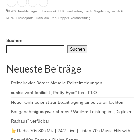
1909
,
InselderJugend
,
Livemusik
,
LUK
,
macherburgmuzik
,
Magdeburg
,
mdklickt
,
Musik
,
Presseportal
,
RamJam
,
Rap
,
Rapper
,
Veranstaltung
Suchen
Suchen
Neueste Beiträge
Polizeirevier Börde: Aktuelle Polizeimeldungen
sunkis veröffentlicht „Pretty Eyes“ feat. FLO
Neuer Onlinedienst zur Beantragung eines vereinfachten
Baugenehmigungsverfahrens / Weitere Leistung im „Digitalen
Rathaus“ verfügbar
Radio 70s 80s Mix [ 24/7 Live ] Listen 70s Music Hits with
Best of 80s Songs ● Oldies Songs