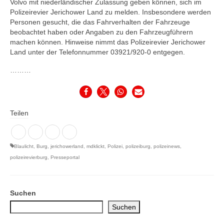
Volvo mit niederländischer Zulassung geben können, sich im
Polizeirevier Jerichower Land zu melden. Insbesondere werden
Personen gesucht, die das Fahrverhalten der Fahrzeuge
beobachtet haben oder Angaben zu den Fahrzeugführern
machen können. Hinweise nimmt das Polizeirevier Jerichower
Land unter der Telefonnummer 03921/920-0 entgegen.
………
Teilen
Blaulicht
,
Burg
,
jerichowerland
,
mdklickt
,
Polizei
,
polizeiburg
,
polizeinews
,
polizeirevierburg
,
Presseportal
Suchen
Suchen