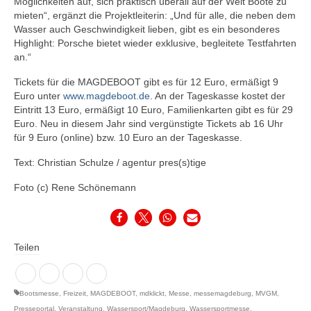
Möglichkeiten auf, sich praktisch überall auf der Welt Boote zu
mieten“, ergänzt die Projektleiterin: „Und für alle, die neben dem
Wasser auch Geschwindigkeit lieben, gibt es ein besonderes
Highlight: Porsche bietet wieder exklusive, begleitete Testfahrten
an.“
Tickets für die MAGDEBOOT gibt es für 12 Euro, ermäßigt 9
Euro unter
www.magdeboot.de
. An der Tageskasse kostet der
Eintritt 13 Euro, ermäßigt 10 Euro, Familienkarten gibt es für 29
Euro. Neu in diesem Jahr sind vergünstigte Tickets ab 16 Uhr
für 9 Euro (online) bzw. 10 Euro an der Tageskasse.
Text: Christian Schulze / agentur pres(s)tige
Foto (c) Rene Schönemann
Teilen
Bootsmesse
,
Freizeit
,
MAGDEBOOT
,
mdklickt
,
Messe
,
messemagdeburg
,
MVGM
,
Presseportal
,
Veranstaltung
,
Wassersport/Magdeburg
,
Wassersportmesse
,