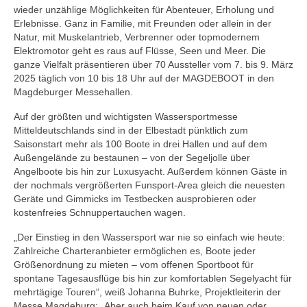
wieder unzählige Möglichkeiten für Abenteuer, Erholung und
Erlebnisse. Ganz in Familie, mit Freunden oder allein in der
Natur, mit Muskelantrieb, Verbrenner oder topmodernem
Elektromotor geht es raus auf Flüsse, Seen und Meer. Die
ganze Vielfalt präsentieren über 70 Aussteller vom 7. bis 9. März
2025 täglich von 10 bis 18 Uhr auf der MAGDEBOOT in den
Magdeburger Messehallen.
Auf der größten und wichtigsten Wassersportmesse
Mitteldeutschlands sind in der Elbestadt pünktlich zum
Saisonstart mehr als 100 Boote in drei Hallen und auf dem
Außengelände zu bestaunen – von der Segeljolle über
Angelboote bis hin zur Luxusyacht. Außerdem können Gäste in
der nochmals vergrößerten Funsport-Area gleich die neuesten
Geräte und Gimmicks im Testbecken ausprobieren oder
kostenfreies Schnuppertauchen wagen.
„Der Einstieg in den Wassersport war nie so einfach wie heute:
Zahlreiche Charteranbieter ermöglichen es, Boote jeder
Größenordnung zu mieten – vom offenen Sportboot für
spontane Tagesausflüge bis hin zur komfortablen Segelyacht für
mehrtägige Touren“, weiß Johanna Buhrke, Projektleiterin der
Messe Magdeburg: „Aber auch beim Kauf von neuen oder