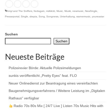
Amyl and The Sniffers
,
fredagain
,
mdklickt
,
Music
,
Musik
,
newmusic
,
NewSingle
,
Presseportal
,
Single
,
skepta
,
Song
,
Songnews
,
Unterhaltung
,
warnermusic
,
youreastar
Suchen
Suchen
Neueste Beiträge
Polizeirevier Börde: Aktuelle Polizeimeldungen
sunkis veröffentlicht „Pretty Eyes“ feat. FLO
Neuer Onlinedienst zur Beantragung eines vereinfachten
Baugenehmigungsverfahrens / Weitere Leistung im „Digitalen
Rathaus“ verfügbar
Radio 70s 80s Mix [ 24/7 Live ] Listen 70s Music Hits with