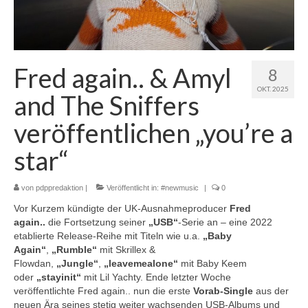
Fred again.. & Amyl
8
OKT. 2025
and The Sniffers
veröffentlichen „you’re a
star“
von
pdppredaktion
|
Veröffentlicht in:
#newmusic
|
0
Vor Kurzem kündigte der UK-Ausnahmeproducer
Fred
again..
die Fortsetzung seiner
„USB“
-Serie an – eine 2022
etablierte Release-Reihe mit Titeln wie u.a.
„Baby
Again“
,
„Rumble“
mit Skrillex &
Flowdan,
„Jungle“
,
„leavemealone“
mit Baby Keem
oder
„stayinit“
mit Lil Yachty. Ende letzter Woche
veröffentlichte Fred again.. nun die erste
Vorab-Single
aus der
neuen Ära seines stetig weiter wachsenden USB-Albums und