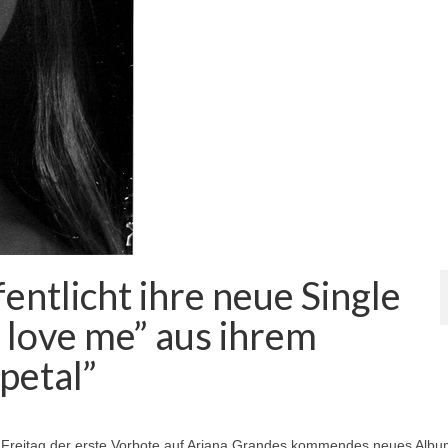
entlicht ihre neue Single
u love me” aus ihrem
petal”
am Freitag der erste Vorbote auf Ariana Grandes kommendes neues Alb