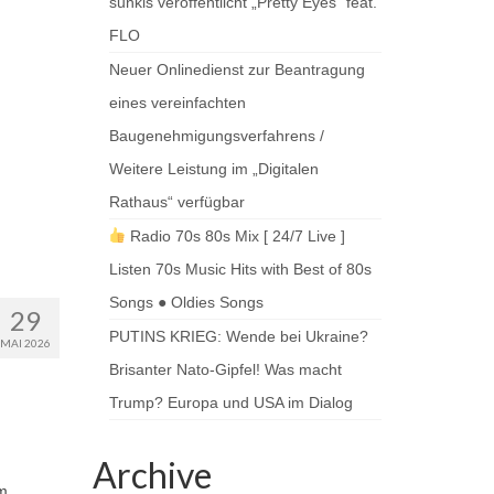
sunkis veröffentlicht „Pretty Eyes“ feat.
FLO
Neuer Onlinedienst zur Beantragung
eines vereinfachten
Baugenehmigungsverfahrens /
Weitere Leistung im „Digitalen
Rathaus“ verfügbar
Radio 70s 80s Mix [ 24/7 Live ]
Listen 70s Music Hits with Best of 80s
Songs ● Oldies Songs
29
PUTINS KRIEG: Wende bei Ukraine?
MAI 2026
Brisanter Nato-Gipfel! Was macht
Trump? Europa und USA im Dialog
Archive
um