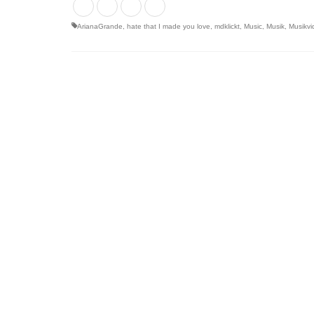
ArianaGrande
,
hate that I made you love
,
mdklickt
,
Music
,
Musik
,
Musikvi