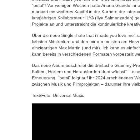
“petal”! Vor wenigen Wochen hatte Ariana Grande ihr 
markiert ein weiteres Kapitel in der Karriere der int
langjährigen Kollaborateur ILYA (Ilya Salmanzadeh) g
Projekte an und unterstreicht die kontinuierliche kreati
Über die neue Single „hate that i made you love me” s
liebsten Mitstreitern und den mir am meisten am Herz
einzigartigen Max Martin (und mir). Ich kann es einfach
kann bereits in verschiedenen Formaten vorbestellt w
Das neue Album beschreibt die dreifache Grammy-Preist
Kaltem, Hartem und Herausforderndem wächst“ – eine 
Erneuerung. “petal” folgt auf ihr 2024 erschienenes We
zwischen Musik und Filmprojekten – darunter ihre viel
Text/Foto: Universal Music