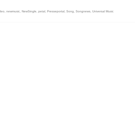
deo
,
newmusic
,
NewSingle
,
petal
,
Presseportal
,
Song
,
Songnews
,
Universal Music