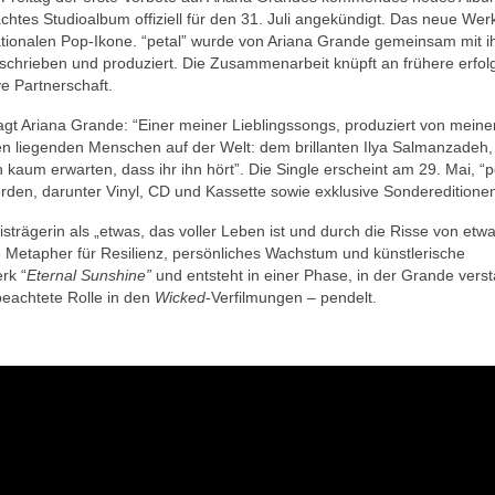
achtes Studioalbum
offiziell für den 31. Juli angekündigt. Das neue Wer
ernationalen Pop-Ikone. “petal” wurde von Ariana Grande gemeinsam mit 
eschrieben und produziert. Die Zusammenarbeit knüpft an frühere erfol
ve Partnerschaft.
agt Ariana Grande: “Einer meiner Lieblingssongs, produziert von meine
en liegenden Menschen auf der Welt: dem brillanten Ilya Salmanzadeh
 kaum erwarten, dass ihr ihn hört”. Die Single erscheint am 29. Mai, “p
erden, darunter Vinyl, CD und Kassette sowie exklusive Sondereditione
rägerin als „etwas, das voller Leben ist und durch die Risse von etw
Metapher für Resilienz, persönliches Wachstum und künstlerische
rk “
Eternal Sunshine”
und entsteht in einer Phase, in der Grande verst
beachtete Rolle in den
Wicked
-Verfilmungen – pendelt.