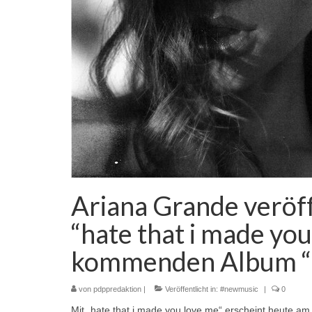
Ariana Grande veröff
“hate that i made yo
kommenden Album “
von
pdppredaktion
|
Veröffentlicht in:
#newmusic
|
0
Mit „hate that i made you love me“ erscheint heute 